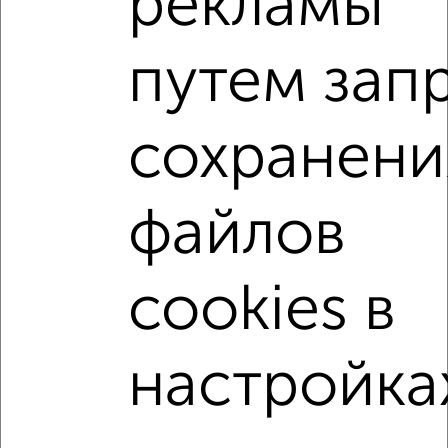
рекламы
мессенджере, это безопасно и бесплатно.
Для покупки квартиры доступна ипотека от крупнейших
путем зап
банков России: СберБанк, ВТБ, Альфа-Банк,
Россельхозбанк, Совкомбанк, Т-Банк, Росбанк, Почта
Банк на сумму от 400 000 до 120 000 000 рублей сроком
сохранени
до 30 лет.
Сайт работает во многих городах России.
Сколько стоит купить квартиру в Магнитогорске?
файлов
Цена недвижимости: мин. от
3400000
руб. до макс.
7800000
руб.
cookies в
Средняя цена:
5133692
руб.
Цена за м2: от
106250
руб. до
86666
руб.
настройка
Средняя цена за м2:
88511
руб.
Площадь: от
32
м2 до
90
м2