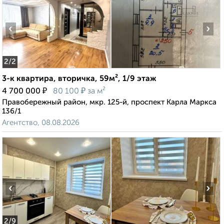
‹
›
2
/2
3-к квартира, вторичка, 59м², 1/9 этаж
₽
₽
4 700 000
80 100
за м²
Правобережный район, мкр. 125-й, проспект Карла Маркса
136/1
Агентство, 08.08.2026
‹
›
2
/9