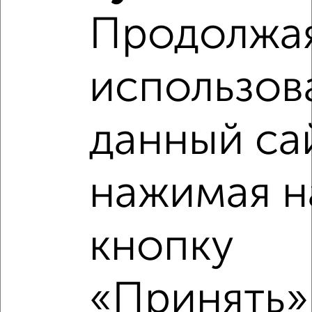
2
/2
Продолжа
2-к квартира, вторичка, 74м², 7/14 этаж
₽
₽
5 650 000
76 900
за м²
Орджоникидзевский район, мкр. 137-й, Коробова 2/1
использов
Агентство, 02.08.2026
данный са
‹
›
нажимая н
2
/2
кнопку
2-к квартира, вторичка, 54м², 3/5 этаж
₽
₽
5 300 000
98 200
за м²
Орджоникидзевский район, мкр. 137-й, Сиреневый проезд
«Принять»,
16/2
Агентство, 02.08.2026