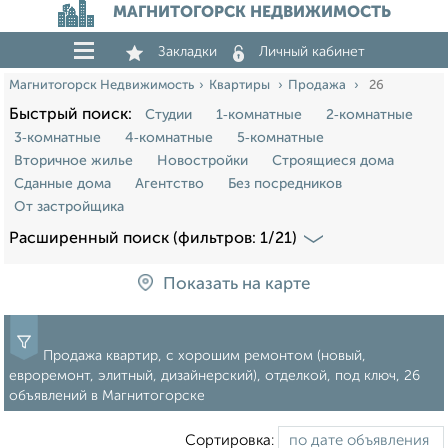
МАГНИТОГОРСК НЕДВИЖИМОСТЬ
Закладки
Личный кабинет
Магнитогорск Недвижимость
Квартиры
Продажа
26
Быстрый поиск:
Студии
1‑комнатные
2‑комнатные
3‑комнатные
4‑комнатные
5‑комнатные
Вторичное жилье
Новостройки
Строящиеся дома
Сданные дома
Агентство
Без посредников
От застройщика
Расширенный поиск (фильтров: 1/21)
Показать на карте
Продажа квартир, с хорошим ремонтом (новый,
евроремонт, элитный, дизайнерский), отделкой, под ключ, 26
объявлений в Магнитогорске
Сортировка: