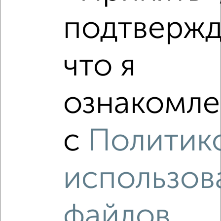
подтвержд
что я
‹
›
2
/2
ознакомле
2-к квартира, вторичка, 50м², 3/9 этаж
₽
₽
5 290 000
105 800
за м²
с
Политик
Орджоникидзевский район, мкр. 141-й, Советская 205
Собственник, 31.07.2026
использов
файлов
‹
›