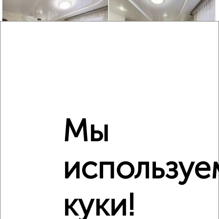
‹
›
2
/10
2-к квартира, вторичка, 66м², 2/2 этаж
₽
₽
5 300 000
80 400
за м²
Ленинский район, мкр. пос. Крылова, Тимирязева 45
Мы
Агентство, 03.08.2026
используе
‹
›
куки!