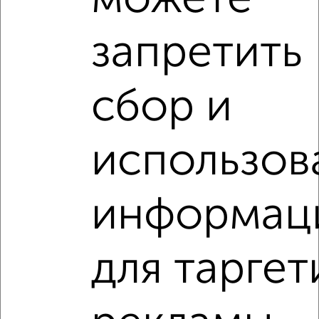
Агентство, 06.07.2026
запретить
1 / 1
сбор и
Как купить квартиру, с хорошим новым ремонтом,
отделкой в Магнитогорске на сайте Магнитогорск-
недвижимость?
Используя удобную форму поиска с множеством
использов
фильтров и сортировкой по параметрам, вы можете
подобрать для покупки квартиру, с хорошим новым
ремонтом, отделкой в Магнитогорске.
информац
Найденные предложения: 26 объявлений, можно
посмотреть в виде списка или на карте, с описанием,
расположением, ценой и другими подробностями.
для таргет
Подберите подходящую недвижимость из предложений
от собственников, риэлторов, застройщиков и агенств
недвижимости, связаться с ними можно по телефону или
написать сообщение в любом удобном для вас