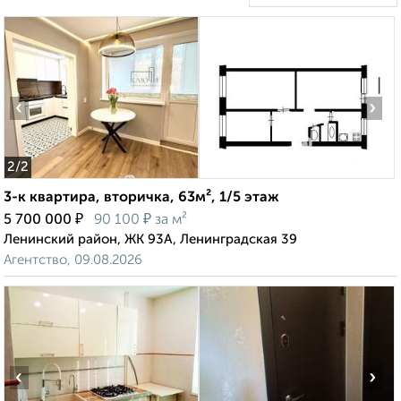
‹
›
2
/2
3-к квартира, вторичка, 63м², 1/5 этаж
₽
₽
5 700 000
90 100
за м²
Ленинский район, ЖК 93А, Ленинградская 39
Агентство, 09.08.2026
‹
›