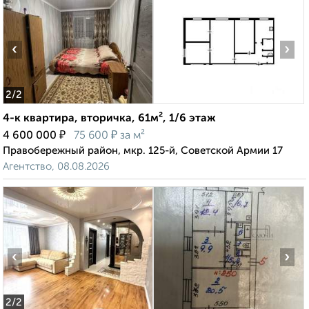
‹
›
2
/2
4-к квартира, вторичка, 61м², 1/6 этаж
₽
₽
4 600 000
75 600
за м²
Правобережный район, мкр. 125-й, Советской Армии 17
Агентство, 08.08.2026
‹
›
2
/2