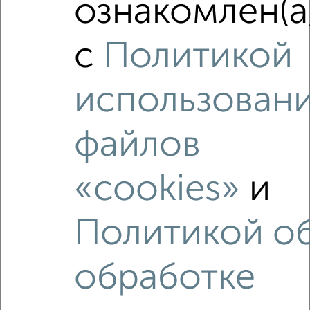
ознакомлен(а
4-к квартира, вторичка, 90м², 6/9 этаж
₽
₽
7 800 000
86 400
за м²
Орджоникидзевский район, мкр. 136-й, Труда 18
с
Политикой
Агентство, 29.07.2026
использован
файлов
‹
›
«cookies»
и
2
/10
2-к квартира, вторичка, 55м², 1/5 этаж
Политикой о
₽
₽
4 749 000
86 400
за м²
Ленинский район, проспект Ленина 58/1
обработке
Агентство, 06.07.2026