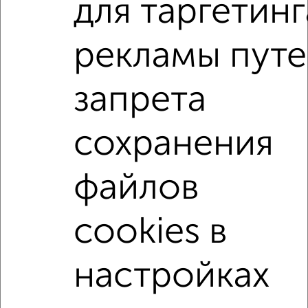
для таргетинг
Для покупки квартиры доступна ипотека от крупнейших
банков России: СберБанк, ВТБ, Альфа-Банк,
Россельхозбанк, Совкомбанк, Т-Банк, Росбанк, Почта
рекламы пут
Банк на сумму от 400 000 до 120 000 000 рублей сроком
до 30 лет.
запрета
Сайт работает во многих городах России.
Сколько стоит купить квартиру в Магнитогорске?
сохранения
Цена недвижимости: мин. от
4600000
руб. до макс.
7800000
руб.
файлов
Средняя цена:
5354800
руб.
Цена за м2: от
97872
руб. до
86666
руб.
cookies в
Средняя цена за м2:
86367
руб.
Площадь: от
47
м2 до
90
м2
настройках
Средняя площадь:
62
м2