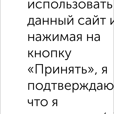
использовать
‹
›
данный сайт 
2
/2
нажимая на
2-к квартира, вторичка, 54м², 3/5 этаж
₽
₽
5 300 000
98 200
за м²
Орджоникидзевский район, мкр. 137-й, Сиреневый проезд
кнопку
16/2
Агентство, 02.08.2026
«Принять», я
подтверждаю
‹
›
что я
2
/2