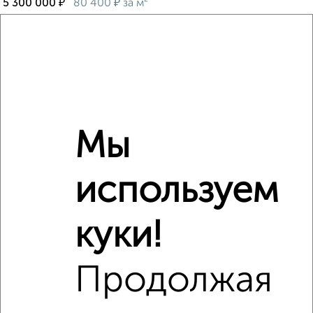
₽
₽
5 300 000
80 400
за м²
Ленинский район, мкр. пос. Крылова, Тимирязева 45
Агентство, 03.08.2026
‹
›
Мы
2
/2
используем
2-к квартира, вторичка, 74м², 7/14 этаж
₽
₽
5 650 000
76 900
за м²
куки!
Орджоникидзевский район, мкр. 137-й, Коробова 2/1
Агентство, 02.08.2026
Продолжая