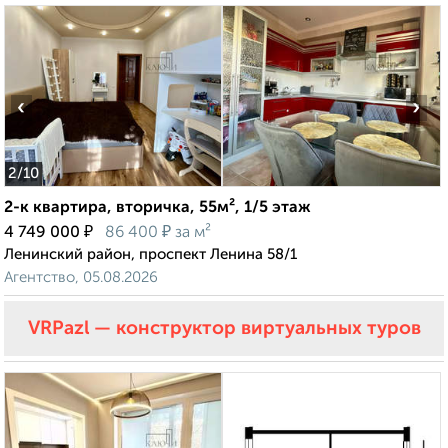
‹
›
2
/10
2-к квартира, вторичка, 55м², 1/5 этаж
₽
₽
4 749 000
86 400
за м²
Ленинский район, проспект Ленина 58/1
Агентство, 05.08.2026
VRPazl — конструктор виртуальных туров