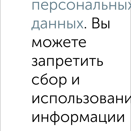
персональны
1 / 1
Как купить квартиру, через агентство недвижимости, с
данных
. Вы
хорошим новым ремонтом, отделкой в Магнитогорске
на сайте Магнитогорск-недвижимость?
можете
Используя удобную форму поиска с множеством
фильтров и сортировкой по параметрам, вы можете
подобрать для покупки квартиру, через агентство
запретить
недвижимости, с хорошим новым ремонтом, отделкой в
Магнитогорске.
Найденные предложения: 20 объявлений, можно
сбор и
посмотреть в виде списка или на карте, с описанием,
расположением, ценой и другими подробностями.
использован
Подберите подходящую недвижимость из предложений
от собственников, риэлторов, застройщиков и агенств
недвижимости, связаться с ними можно по телефону или
информации
написать сообщение в любом удобном для вас
мессенджере, это безопасно и бесплатно.