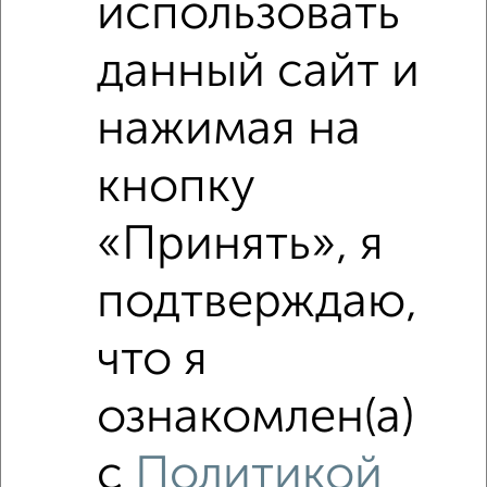
использовать
данный сайт и
нажимая на
Сравнение средних цен
кнопку
2‑комнатные квартиры с похожей площадью ±10%
«Принять», я
₽
3 990 000
подтверждаю,
₽
3 120 000
что я
₽
4 140 000
ознакомлен(а)
Средняя цена район
Это предложение
с
Политикой
Средняя цена по городу