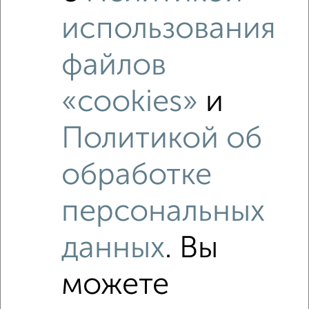
использования
Похожие предложения рядом
2‑комнатные квартиры недалеко от Спартаковский
файлов
переулок 6/1
«cookies»
и
Политикой об
обработке
персональных
данных
. Вы
можете