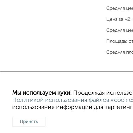
Средняя це
Цена за м2:
Средняя цен
Площадь: о
Средняя пл
Однокомнатные
Двухкомнатные
Трехкомна
Мы используем куки!
Продолжая использова
Политикой использования файлов «cookie
использование информации для таргетинга
Контакты
Политика конфиденциальности
Пользов
О проекте
Реклама на портале
Новос
Принять
Консультации по недвижимости
Разме