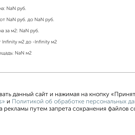
на:
NaN
руб.
 от
NaN
руб. до
NaN
руб.
а за м2:
NaN
руб.
т
Infinity
м2 до
-Infinity
м2
ощадь:
NaN
м2
тные
4‑комнатные
Квартиры студии
От застройщи
В новостройке
В строящемся доме
В новом доме
ть данный сайт и нажимая на кнопку «Принять
s»
и
Политикой об обработке персональных д
 рекламы путем запрета сохранения файлов coo
ательское соглашение
Магнитогорск, улица Гагарина 33
©
ти
Статьи
Блог
Риэлторы
Агентства
стить объявление
Скачать приложение
Соцсети (vk.com | t