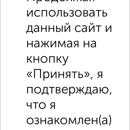
использовать
₽
2 900 000
данный сайт и
₽
3 510 000
нажимая на
Средняя цена район
Это предложение
кнопку
Средняя цена по городу
«Принять», я
Похожие предложения рядом
2‑комнатные квартиры недалеко от имени Газеты Правда
подтверждаю,
52
что я
ознакомлен(а)