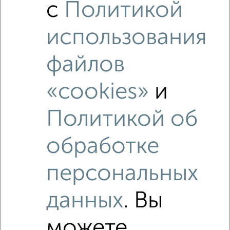
с
Политикой
использования
файлов
«cookies»
и
Политикой об
обработке
Рядом, с меньшей ценой
Недалеко от имени Газеты Правда 52 с ценой ниже
персональных
данных
. Вы
можете
‹
›