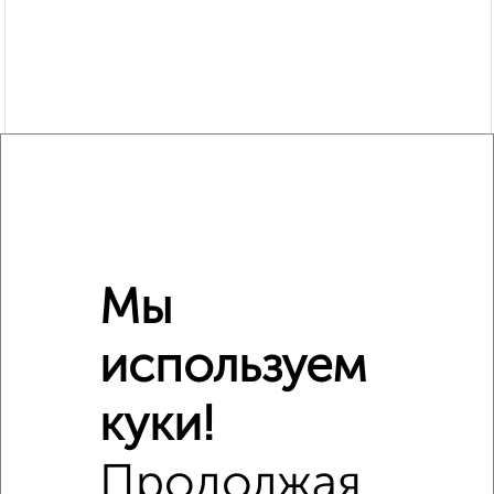
Мы
используем
Сравнение средних цен
куки!
2‑комнатные квартиры с похожей площадью ±10%
Продолжая
₽
3 490 000