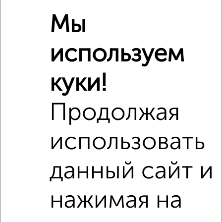
Мы
используем
Сравнение средних цен
2‑комнатные квартиры с похожей площадью ±10%
куки!
₽
4 400 000
Продолжая
₽
3 800 000
использовать
₽
4 420 000
данный сайт и
Средняя цена район
Это предложение
Средняя цена по городу
нажимая на
Похожие предложения рядом