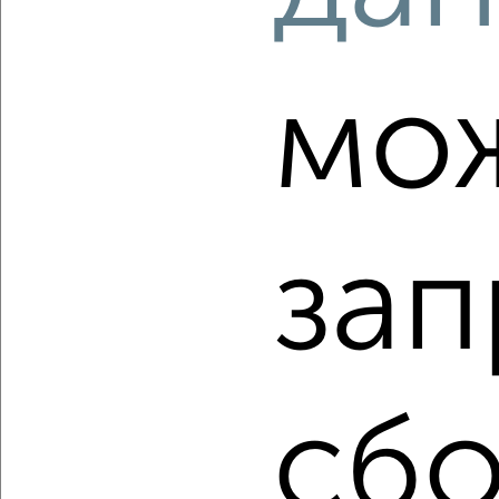
Собственник, 07.08.2026
мо
‹
›
2
/2
зап
1-к квартира, вторичка, 33м², 6/9 этаж
₽
₽
3 900 000
118 200
за м²
Орджоникидзевский район, мкр. 130-й, проспект Карла
Маркса 198
Собственник, 07.08.2026
сбо