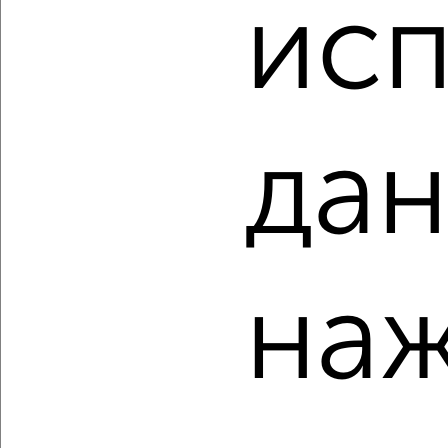
2
/1
исп
2-к квартира, вторичка, 49м², 6/10 этаж
₽
₽
4 500 000
91 900
за м²
Орджоникидзевский район, мкр. 148-й, Жукова 33
Собственник, 08.08.2026
дан
‹
›
наж
2
/2
2-к квартира, вторичка, 72м², 1/10 этаж
₽
₽
5 800 000
80 600
за м²
Орджоникидзевский район, мкр. 140-й микрорайон, Жукова
7/1
Собственник, 08.08.2026