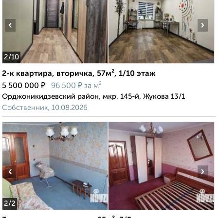
‹
›
2
/10
2-к квартира, вторичка, 57м², 1/10 этаж
₽
₽
5 500 000
96 500
за м²
Орджоникидзевский район, мкр. 145-й, Жукова 13/1
Собственник, 10.08.2026
‹
›
2
/2