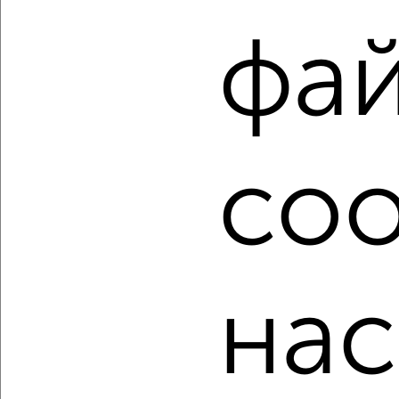
Как купить квартиру, без посредников, от собственника,
фа
в панельном доме в Магнитогорске на сайте
Магнитогорск-недвижимость?
Используя удобную форму поиска с множеством
фильтров и сортировкой по параметрам, вы можете
подобрать для покупки квартиру, без посредников, от
собственника, в панельном доме в Магнитогорске.
coo
Найденные предложения: 74 объявлений, можно
посмотреть в виде списка или на карте, с описанием,
расположением, ценой и другими подробностями.
Подберите подходящую недвижимость из предложений
от собственников, риэлторов, застройщиков и агенств
недвижимости, связаться с ними можно по телефону или
нас
написать сообщение в любом удобном для вас
мессенджере, это безопасно и бесплатно.
Для покупки квартиры доступна ипотека от крупнейших
банков России: СберБанк, ВТБ, Альфа-Банк,
Россельхозбанк, Совкомбанк, Т-Банк, Росбанк, Почта