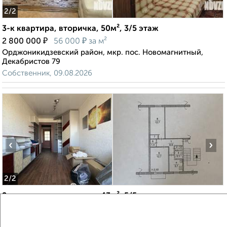
2
/2
3-к квартира, вторичка, 50м², 3/5 этаж
₽
₽
2 800 000
56 000
за м²
Орджоникидзевский район, мкр. пос. Новомагнитный,
Декабристов 79
Собственник, 09.08.2026
‹
›
2
/2
2-к квартира, вторичка, 43м², 5/5 этаж
₽
₽
3 950 000
91 900
за м²
Орджоникидзевский район, мкр. 129-й, Доменщиков 9/1