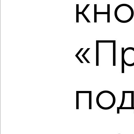
кно
‹
›
«Пр
2
/5
2-к квартира, вторичка, 50м², 8/9 этаж
₽
₽
5 500 000
110 000
за м²
Правобережный район, мкр. 133-й, проспект Карла Маркса
141/3А
по
Собственник, 08.08.2026
‹
›