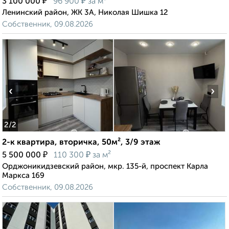
₽
₽
3 100 000
96 900
за м²
Ленинский район, ЖК 3А, Николая Шишка 12
Собственник, 09.08.2026
‹
›
2
/2
2-к квартира, вторичка, 50м², 3/9 этаж
₽
₽
5 500 000
110 300
за м²
Орджоникидзевский район, мкр. 135-й, проспект Карла
Маркса 169
Собственник, 09.08.2026