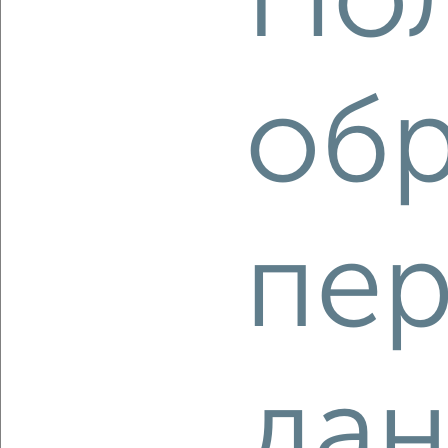
Пол
2
/2
2-к квартира, вторичка, 45м², 1/5 этаж
обр
₽
₽
3 500 000
77 800
за м²
Ленинский район, ЖК 17А/66, проспект Карла Маркса 14
Собственник, 07.08.2026
пе
‹
›
2
/2
2-к квартира, вторичка, 63м², 9/14 этаж
да
₽
₽
5 000 000
79 200
за м²
Орджоникидзевский район, мкр. 142-й, Труда 41