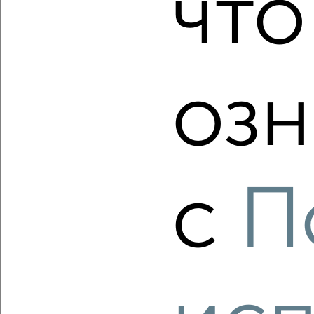
что
2
/2
1-к квартира, вторичка, 32м², 3/10 этаж
₽
₽
3 000 000
93 800
за м²
озн
Орджоникидзевский район, мкр. 144-й, Советская 223
Собственник, 08.08.2026
с
П
‹
›
2
/7
1-к квартира, вторичка, 31м², 4/5 этаж
₽
₽
3 100 000
100 000
за м²
Орджоникидзевский район, мкр. 129-й, Доменщиков 13/1