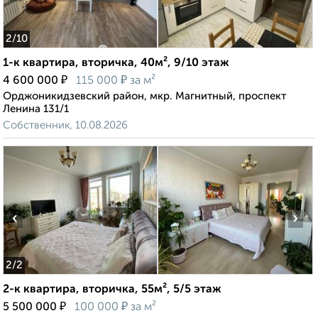
2
/10
1-к квартира, вторичка, 40м², 9/10 этаж
₽
₽
4 600 000
115 000
за м²
Орджоникидзевский район, мкр. Магнитный, проспект
Ленина 131/1
Собственник, 10.08.2026
‹
›
2
/2
2-к квартира, вторичка, 55м², 5/5 этаж
₽
₽
5 500 000
100 000
за м²