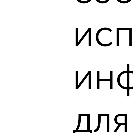
‹
›
исп
2
/2
1-к квартира, вторичка, 32м², 6/9 этаж
₽
₽
3 000 000
93 200
за м²
Орджоникидзевский район, мкр. 139-й, проспект Ленина
160/1
Собственник, 07.08.2026
ин
‹
›
для
2
/2
3-к квартира, вторичка, 71м², 10/10 этаж