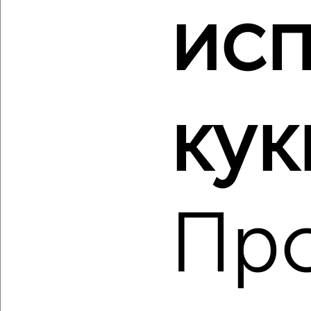
исп
‹
›
2
/10
кук
3-к квартира, вторичка, 64м², 2/11 этаж
₽
₽
5 500 000
86 000
за м²
Орджоникидзевский район, мкр. 148-й, Зелёный Лог 33
Собственник, 09.08.2026
Пр
‹
›