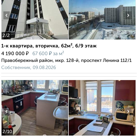
‹
›
2
/2
1-к квартира, вторичка, 62м², 6/9 этаж
₽
₽
4 190 000
67 600
за м²
Правобережный район, мкр. 128-й, проспект Ленина 112/1
Собственник, 09.08.2026
‹
›
2
/10