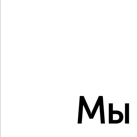
Собственник, 09.08.2026
Создайте виртуальный тур по вашему
пространству с VRPazl
‹
›
2
/10
Мы
2-к квартира, вторичка, 50м², 8/9 этаж
₽
₽
4 500 000
90 000
за м²
Орджоникидзевский район, мкр. 130-й, Труда 26
Собственник, 09.08.2026