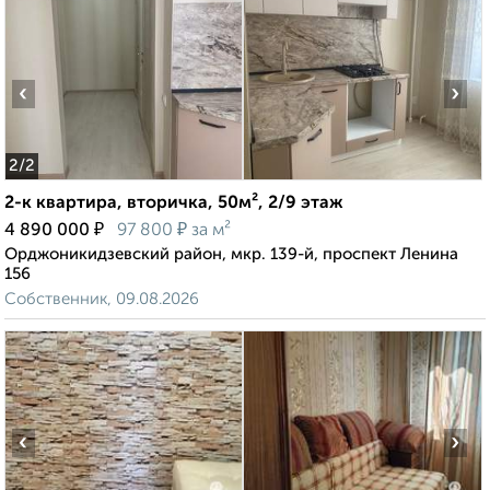
‹
›
2
/2
2-к квартира, вторичка, 50м², 2/9 этаж
₽
₽
4 890 000
97 800
за м²
Орджоникидзевский район, мкр. 139-й, проспект Ленина
156
Собственник, 09.08.2026
‹
›