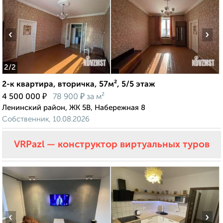
‹
›
2
/2
2-к квартира, вторичка, 57м², 5/5 этаж
₽
₽
4 500 000
78 900
за м²
Ленинский район, ЖК 5В, Набережная 8
Собственник, 10.08.2026
VRPazl — конструктор виртуальных туров
‹
›