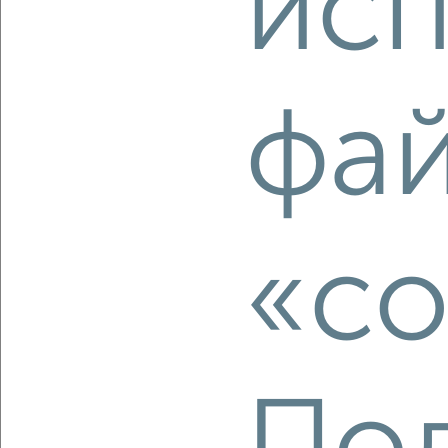
исп
Собственник, 08.08.2026
фа
‹
›
2
/2
2-к квартира, вторичка, 51м², 2/4 этаж
«co
₽
₽
5 700 000
112 900
за м²
Ленинский район, ЖК 20Б, проспект Карла Маркса 34
Собственник, 07.08.2026
‹
›