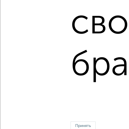
Банк на сумму от 400 000 до 120 000 000 рублей сроком
сво
до 30 лет.
Сайт работает во многих городах России.
Сколько стоит купить квартиру в Магнитогорске?
Цена недвижимости: мин. от
2800000
руб. до макс.
9500000
руб.
бра
Средняя цена:
4752333
руб.
Цена за м2: от
90322
руб. до
87962
руб.
Средняя цена за м2:
89666
руб.
Площадь: от
31
м2 до
108
м2
Средняя площадь:
53
м2
Однокомнатные
Двухкомнатные
Трехкомнатные
4‑комнатные
Принять
Квартиры студии
От застройщика
Без посредников
Вторичное жилье