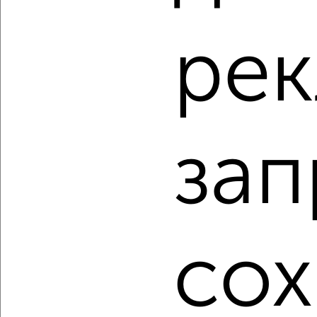
₽
₽
4 950 000
69 600
за м²
Орджоникидзевский район, мкр. 135-й, Ворошилова 16
Собственник, 07.08.2026
рек
‹
›
зап
2
/2
2-к квартира, вторичка, 44м², 5/5 этаж
₽
₽
3 350 000
76 400
за м²
Ленинский район, ЖК 9-й, Московская 4
сох
Собственник, 06.08.2026
1 / 2
2