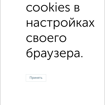
cookies в
с центральным отоплением
Вторичное жилье
в панельном доме
с раздельным санузлом
настройках
Цена до 5 000 000 руб.
площадью до 50 м²
своего
Однокомнатные
Двухкомнатные
Трехкомнатные
4‑комнатные
Квартиры студии
От застройщика
Без посредников
Вторичное жилье
браузера.
В новостройке
В строящемся доме
В новом доме
Контакты
Политика конфиденциальности
Пользовательское соглашение
Магнитогорск, улица Гагарина 33
© 2015–2026
Сайт-доска объявлений недвижимости
О проекте
Принять
Реклама на портале
Новости
Статьи
Блог
Риэлторы
Агентства
Застройщики
Ипотечный калькулятор
Консультации по недвижимости
Разместить объявление
Скачать приложение
Соцсети (vk.com | t.me | dzen.ru)