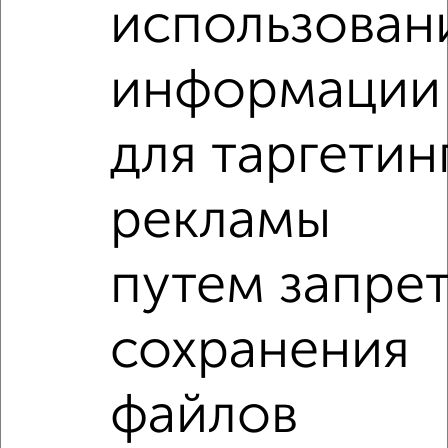
использован
‹
›
информации
2
/2
для таргетин
2-к квартира, вторичка, 48м², 9/10 этаж
₽
₽
4 150 000
87 400
за м²
рекламы
Орджоникидзевский район, мкр. 148-й, Зелёный Лог 33
Агентство, 08.08.2026
путем запре
2-к квартиры
Поиск по схожим параметрам:
сохранения
Орджоникидзевский район
микрорайон 139-й
файлов
на улице проспект Ленина
без посредников
не первый этаж
не последний этаж
с балконом