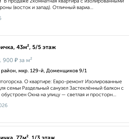
" В продаже 2комнатная квартира с изолированными
оны (восток и запад). Отличный вариа...
6
ичка, 43м², 5/5 этаж
₽
1 900
за м²
район, мкр. 129-й, Доменщиков 9/1
тогорска. О квартире: Евро-ремонт Изолированные
ля семьи Раздельный санузел Застеклённый балкон с
обустроен Окна на улицу — светлая и просторн...
026
ичка, 77м², 1/3 этаж