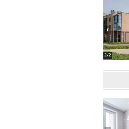
‹
2
/2