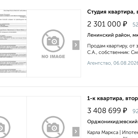
Студия квартира, 
₽
2 301 000
52
Ленинский район, мк
›
Продам квартиру, от 
С.А., собственник: Смир
Агентство, 06.08.202
1-к квартира, втор
₽
3 408 699
92
Орджоникидзевский р
›
Карла Маркса | Ипоте