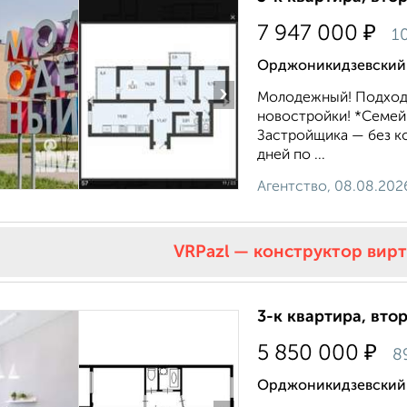
₽
7 947 000
10
Орджоникидзевский р
›
Молодежный! Подход
новостройки! *Семей
Застройщика — без ко
дней по ...
Агентство, 08.08.202
VRPazl — конструктор вир
3-к квартира, втор
₽
5 850 000
8
Орджоникидзевский р