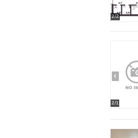
2
/2
‹
2
/1