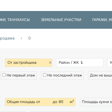
ДЖИ, ТАУНХАУСЫ
ЗЕМЕЛЬНЫЕ УЧАСТКИ
ГАРАЖИ,
родажа
0
×
×
×
Не первый этаж
Не последний этаж
Дом не вы
×
Общая площадь от
до
м²
Площадь кухни 