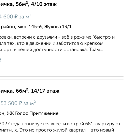
ичка, 56м², 4/10 этаж
₽
4 600
за м²
айон, мкр. 145-й, Жукова 13/1
ровки, встречи с друзьями - всё в режиме "быстро и
для тех, кто в движении и заботится о крепком
порт: в пешей доступности остановка. Трам...
6
ичка, 66м², 14/17 этаж
₽
53 500
за м²
н, ЖК Голос Притяжение
2027 года планируется ввести в строй 681 квартиру от
мнатных. Это не просто жилой квартал— это новый