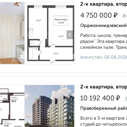
2-к квартира, втор
₽
4 750 000
8
Орджоникидзевский р
›
Работа, школа, трени
рядом". Эта квартира 
семейном тыле. Транс
Агентство, 06.08.202
2-к квартира, втор
₽
10 192 400
1
Правобережный райо
›
Всего в 3-м квартале 
студий до четырёхко