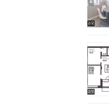
‹
2
/2
‹
2
/2