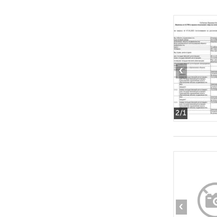
‹
2
/1
‹