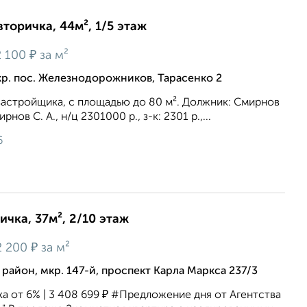
вторичка, 44м², 1/5 этаж
₽
 100
за м²
р. пос. Железнодорожников, Тарасенко 2
застройщика, c площадью до 80 м². Должник: Смирнов
нов С. А., н/ц 2301000 р., з-к: 2301 р.,...
6
ичка, 37м², 2/10 этаж
₽
 200
за м²
айон, мкр. 147-й, проспект Карла Маркса 237/3
ка от 6% | 3 408 699 ₽ #Предложение дня от Агентства