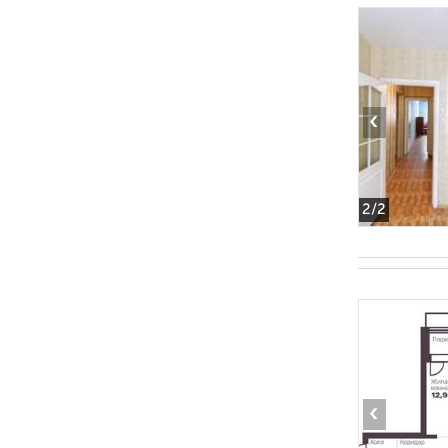
‹
2
/2
‹