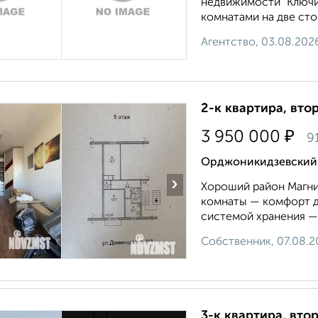
недвижимости "Ключи
комнатами на две стор
Агентство, 03.08.202
2-к квартира, втор
₽
3 950 000
9
Орджоникидзевский 
›
Хороший район Магни
комнаты — комфорт д
системой хранения — 
Собственник, 07.08.2
3-к квартира, втор