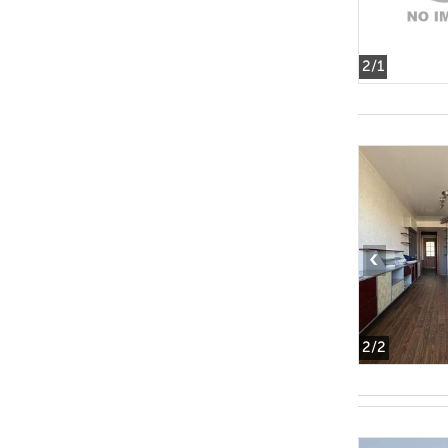
2
/1
‹
2
/2