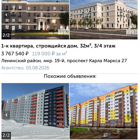
‹
›
2
/2
1-к квартира, строящийся дом, 32м², 3/4 этаж
₽
₽
3 767 540
119 000
за м²
Ленинский район, мкр. 19-й, проспект Карла Маркса 27
Агентство, 05.08.2026
Похожие объявления:
‹
›
2
/2