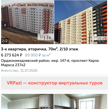
‹
›
2
/2
3-к квартира, вторичка, 70м², 2/10 этаж
₽
₽
6 273 624
89 900
за м²
Орджоникидзевский район, мкр. 147-й, проспект Карла
Маркса 237к2
Агентство, 31.07.2026
VRPazl — конструктор виртуальных туров