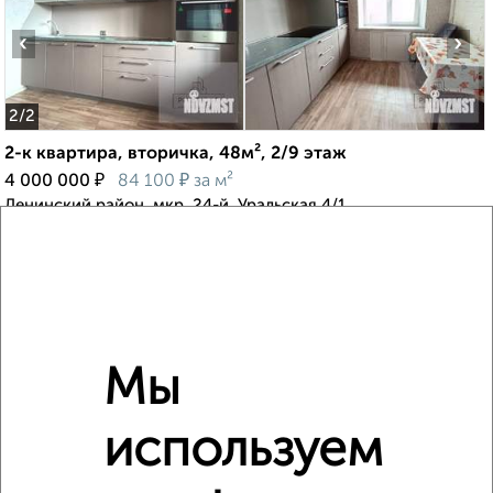
‹
›
2
/2
2-к квартира, вторичка, 48м², 2/9 этаж
₽
₽
4 000 000
84 100
за м²
Ленинский район, мкр. 24-й, Уральская 4/1
Агентство, 31.07.2026
‹
›
Мы
используем
2
/2
3-к квартира, вторичка, 66м², 7/9 этаж