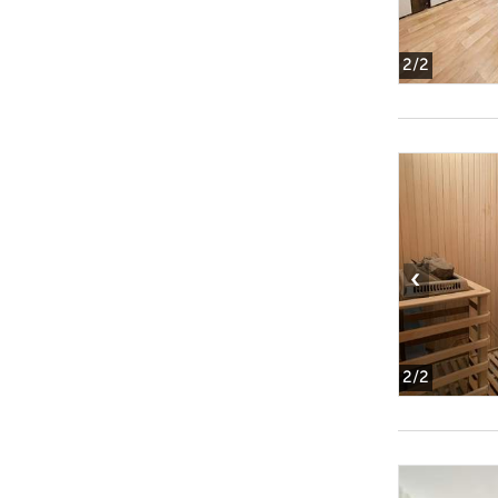
2
/2
‹
2
/2