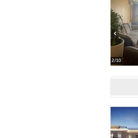
‹
2
/10