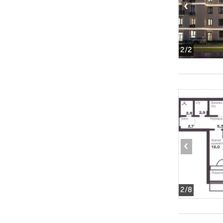
‹
2
/2
‹
2
/8