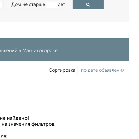
Дом не старше
лет
ъявлений в Магнитогорске
Сортировка:
не найдено!
 на значения фильтров.
ия: