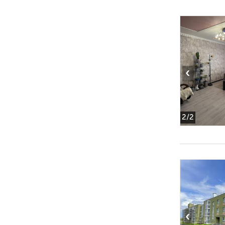
‹
2
/2
‹