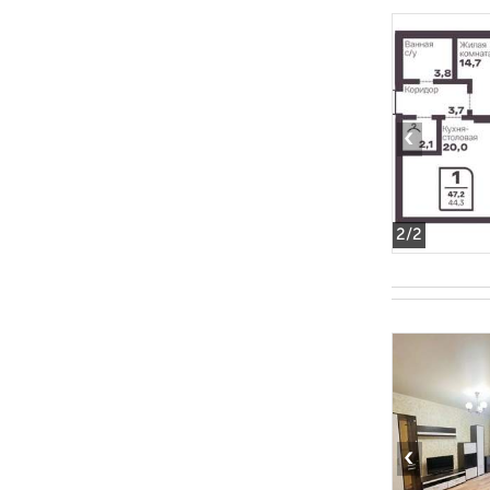
‹
2
/2
‹