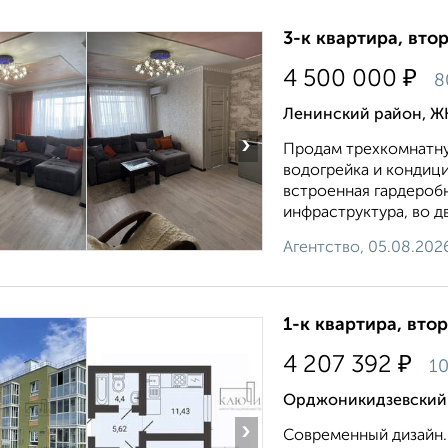
3-к квартира, втор
₽
4 500 000
8
Ленинский район, ЖК
›
Продам трехкомнатную
водогрейка и кондици
встроенная гардеробн
инфраструктура, во дв
Агентство, 05.08.202
1-к квартира, втор
₽
4 207 392
10
Орджоникидзевский р
›
Современный дизайн. 