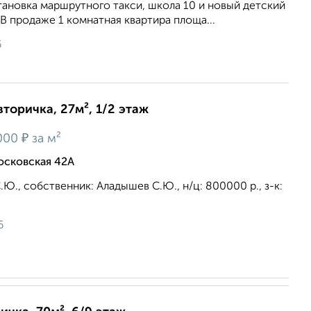
становка маршрутного такси, школа 10 и новый детский
 В продаже 1 комнатная квартира площа...
6
вторичка, 27м², 1/2 этаж
₽
000
за м²
осковская 42А
Ю., собственник: Аладышев С.Ю., н/ц: 800000 р., з-к:
6