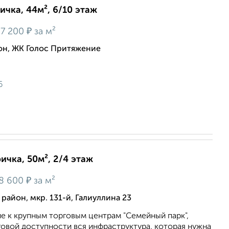
ичка, 44м², 6/10 этаж
₽
7 200
за м²
н, ЖК Голос Притяжение
6
ичка, 50м², 2/4 этаж
₽
8 600
за м²
айон, мкр. 131-й, Галиуллина 23
е к крупным торговым центрам "Семейный парк",
говой доступности вся инфраструктура, которая нужна