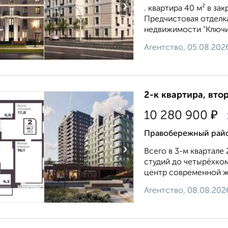
›
. квартира 40 м² в за
Предчистовая отделка
недвижимости "Ключ
Агентство, 05.08.202
2-к квартира, втор
₽
10 280 900
Правобережный райо
›
Всего в 3-м квартале 
студий до четырёхко
центр современной жи
Агентство, 08.08.202