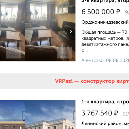
3-к квартира, втор
₽
6 500 000
9
Орджоникидзевский р
›
Общая площадь — 70 к
квадратных метров. 
девятиэтажного панел
о...
Агентство, 08.08.202
VRPazl — конструктор вир
1-к квартира, стр
₽
3 767 540
11
Ленинский район, мк