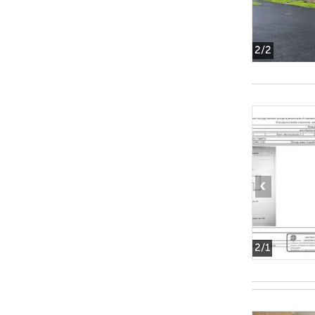
2
/2
‹
2
/1