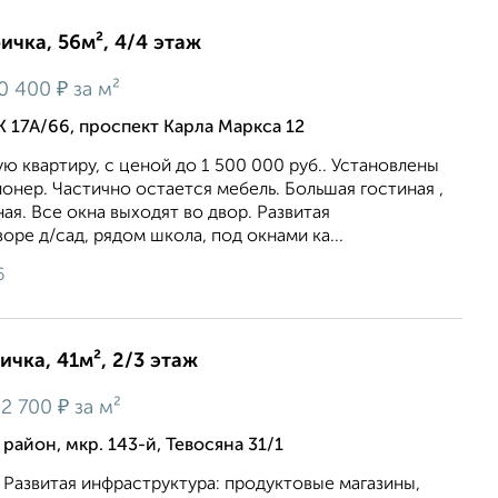
ичка, 56м², 4/4 этаж
₽
0 400
за м²
 17А/66, проспект Карла Маркса 12
 квартиру, c ценой до 1 500 000 руб.. Установлены
онер. Частично остается мебель. Большая гостиная ,
ая. Все окна выходят во двор. Развитая
оре д/сад, рядом школа, под окнами ка...
6
ичка, 41м², 2/3 этаж
₽
2 700
за м²
айон, мкр. 143-й, Тевосяна 31/1
Развитая инфраструктура: продуктовые магазины,