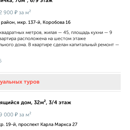
ичка, 70м², 6/9 этаж
₽
2 900
за м²
айон, мкр. 137-й, Коробова 16
вадратных метров, жилая — 45, площадь кухни — 9
Квартира расположена на шестом этаже
ьного дома. В квартире сделан капитальный ремонт —
6
туальных туров
оящийся дом, 32м², 3/4 этаж
₽
9 000
за м²
р. 19-й, проспект Карла Маркса 27