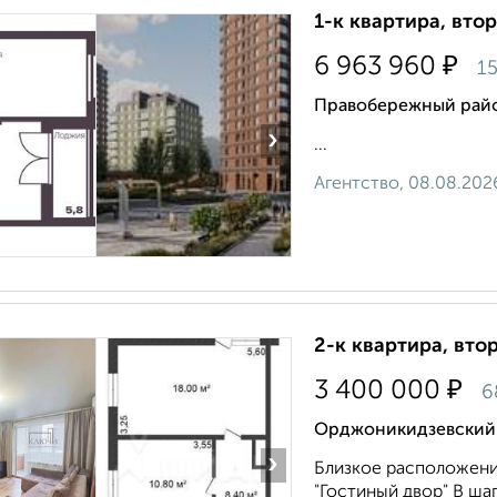
1-к квартира, втор
₽
6 963 960
15
Правобережный райо
›
...
Агентство, 08.08.202
2-к квартира, втор
₽
3 400 000
6
Орджоникидзевский р
›
Близкое расположени
"Гостиный двор" В ша