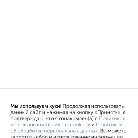
Однокомнатные
Двухкомнатные
3‑комнатные
Квартиры студии
Мы используем куки!
Продолжая использовать
Без посредников
На длительный срок
На сутки
Без мебели
данный сайт и нажимая на кнопку «Принять», я
подтверждаю, что я ознакомлен(а) с
Политикой
использования файлов «cookies»
и
Политикой
Контакты
Политика конфиденциальности
об обработке персональных данных
. Вы можете
Пользовательское соглашение
Магнитогорск, улица Гагарина 33
запретить сбор и использование информации