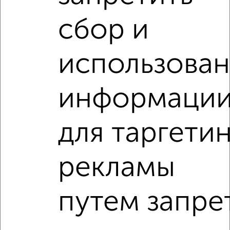
фильтров и сортировкой по параметрам, вы можете
подобрать для покупки квартиру, в строящемся доме,
сбор и
Ленинский район в Магнитогорске.
Найденные предложения: 8 объявлений, можно
посмотреть в виде списка или на карте, с описанием,
использова
расположением, ценой и другими подробностями.
Подберите подходящую недвижимость из предложений
информаци
от собственников, риэлторов, застройщиков и агенств
недвижимости, связаться с ними можно по телефону или
написать сообщение в любом удобном для вас
для таргети
мессенджере, это безопасно и бесплатно.
Для покупки квартиры доступна ипотека от крупнейших
банков России: СберБанк, ВТБ, Альфа-Банк,
рекламы
Россельхозбанк, Совкомбанк, Т-Банк, Росбанк, Почта
Банк на сумму от 400 000 до 120 000 000 рублей сроком
до 30 лет.
путем запре
Сайт работает во многих городах России.
Сколько стоит купить квартиру в Магнитогорске?