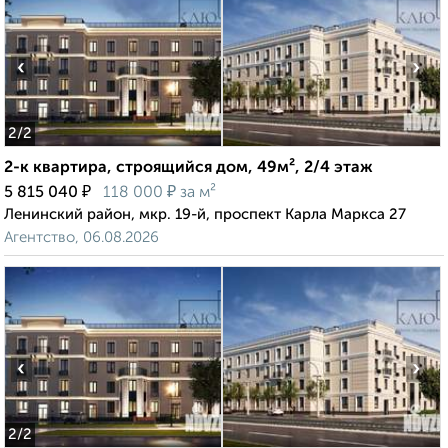
‹
›
2
/2
2-к квартира, строящийся дом, 49м², 2/4 этаж
₽
₽
5 815 040
118 000
за м²
Ленинский район, мкр. 19-й, проспект Карла Маркса 27
Агентство, 06.08.2026
‹
›
2
/2