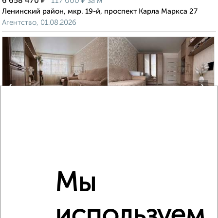
₽
₽
6 658 470
117 000
за м²
Ленинский район, мкр. 19-й, проспект Карла Маркса 27
Агентство, 01.08.2026
‹
›
2
/10
2-к квартира, вторичка, 48м², 2/5 этаж
₽
₽
3 800 000
79 200
за м²
Правобережный район, мкр. 125-й, проспект Карла Маркса
138/1
Мы
Агентство, 03.08.2026
используем