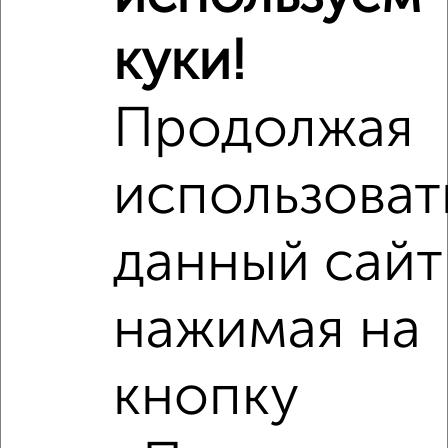
куки!
‹
›
Продолжая
2
/2
1-к квартира, вторичка, 32м², 1/3 этаж
использоват
₽
₽
2 860 000
90 300
за м²
Ленинский район, мкр. пос. Крылова, Гагарина 44
Собственник, 02.08.2026
данный сайт
нажимая на
‹
›
кнопку
2
/1