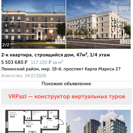
‹
›
2
/2
2-к квартира, строящийся дом, 47м², 1/4 этаж
₽
₽
5 503 680
117 100
за м²
Ленинский район, мкр. 19-й, проспект Карла Маркса 27
Агентство, 24.07.2026
Похожие объявления:
VRPazl — конструктор виртуальных туров