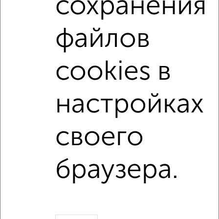
сохранения
Цена недвижимости: мин. от
2860000
руб. до макс.
10472480
руб.
файлов
Средняя цена:
5596950
руб.
Цена за м2: от
89375
руб. до
116360
руб.
cookies в
Средняя цена за м2:
109744
руб.
настройках
Площадь: от
32
м2 до
90
м2
Средняя площадь:
51
м2
своего
Однокомнатные
Двухкомнатные
Трехкомнатные
4‑комнатные
Квартиры студии
От застройщика
Без посредников
Вторичное жилье
браузера.
В новостройке
В строящемся доме
В новом доме
Контакты
Политика конфиденциальности
Пользовательское соглашение
Магнитогорск, улица Гагарина 33
© 2015–2026
Сайт-доска объявлений недвижимости
О проекте