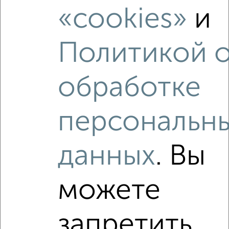
«cookies»
и
‹
›
Политикой 
2
/2
обработке
2-к квартира, строящийся дом, 49м², 2/4 этаж
₽
₽
5 815 040
118 000
за м²
Ленинский район, мкр. 19-й, проспект Карла Маркса 27
персональн
Агентство, 06.08.2026
данных
. Вы
1 / 1
можете
Как купить квартиру, в строящемся доме, Ленинский
район в Магнитогорске на сайте Магнитогорск-
недвижимость?
запретить
Используя удобную форму поиска с множеством