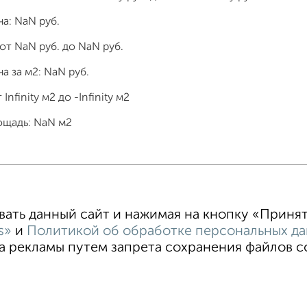
на:
NaN
руб.
 от
NaN
руб. до
NaN
руб.
а за м2:
NaN
руб.
т
Infinity
м2 до
-Infinity
м2
ощадь:
NaN
м2
тные
4‑комнатные
Квартиры студии
От застройщи
В новостройке
В строящемся доме
В новом доме
ть данный сайт и нажимая на кнопку «Принять
s»
и
Политикой об обработке персональных д
 рекламы путем запрета сохранения файлов coo
ательское соглашение
Магнитогорск, улица Гагарина 33
©
ти
Статьи
Блог
Риэлторы
Агентства
стить объявление
Скачать приложение
Соцсети (vk.com | t