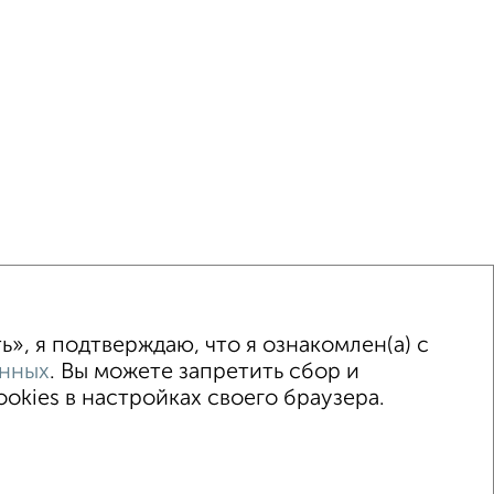
ка
Без посредников
Вторичное жилье
», я подтверждаю, что я ознакомлен(а) с
анных
. Вы можете запретить сбор и
kies в настройках своего браузера.
 2015–2026
Сайт-доска объявлений недвижимости
Застройщики
Ипотечный калькулятор
.me | dzen.ru)