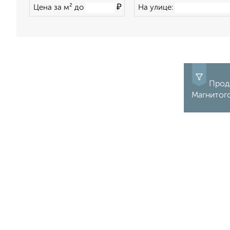
₽
Цена за м² до
На улице:
Прода
Магнитог