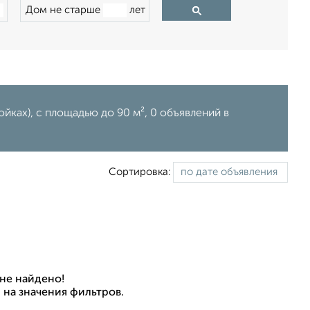
Дом не старше
лет
ках), c площадью до 90 м², 0 объявлений в
Сортировка:
не найдено!
 на значения фильтров.