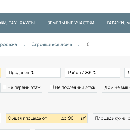
ДЖИ, ТАУНХАУСЫ
ЗЕМЕЛЬНЫЕ УЧАСТКИ
ГАРАЖИ,
родажа
Строящиеся дома
0
×
×
×
Не первый этаж
Не последний этаж
Дом не вы
×
Общая площадь от
до
м²
Площадь кухни 