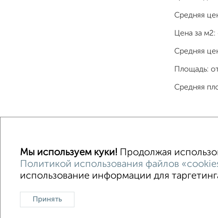
Средняя це
Цена за м2:
Средняя цен
Площадь: о
Средняя пл
Однокомнатные
Двухкомнатные
Трехкомна
Мы используем куки!
Продолжая использова
Политикой использования файлов «cookie
использование информации для таргетинга
Контакты
Политика конфиденциальности
Пользов
О проекте
Реклама на портале
Новос
Принять
Консультации по недвижимости
Разме