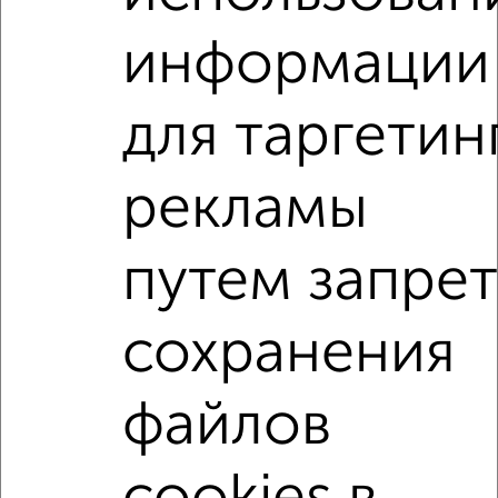
Подберите подходящую недвижимость из предложений
от собственников, риэлторов, застройщиков и агенств
информации
недвижимости, связаться с ними можно по телефону или
написать сообщение в любом удобном для вас
мессенджере, это безопасно и бесплатно.
для таргетин
Для покупки квартиры доступна ипотека от крупнейших
банков России: СберБанк, ВТБ, Альфа-Банк,
Россельхозбанк, Совкомбанк, Т-Банк, Росбанк, Почта
рекламы
Банк на сумму от 400 000 до 120 000 000 рублей сроком
до 30 лет.
путем запрет
Сайт работает во многих городах России.
Сколько стоит купить квартиру в Магнитогорске?
сохранения
Цена недвижимости: мин. от
800000
руб. до макс.
7797000
руб.
файлов
Средняя цена:
4211764
руб.
Цена за м2: от
29629
руб. до
93939
руб.