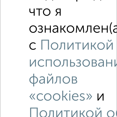
что я
‹
›
ознакомлен(а
2
/9
с
Политикой
2-к квартира, вторичка, 53м², 5/14 этаж
₽
₽
5 320 640
100 800
за м²
использован
Орджоникидзевский район, мкр. 145-й, 50-летия Магнитки
29/1
Агентство, 08.08.2026
файлов
«cookies»
и
‹
›
Политикой о