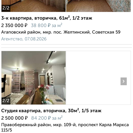
2
/2
3-к квартира, вторичка, 61м², 1/2 этаж
₽
₽
2 350 000
38 800
за м²
Агаповский район, мкр. пос. Желтинский, Советская 59
Агентство, 07.08.2026
‹
›
2
/2
Студия квартира, вторичка, 30м², 1/5 этаж
₽
₽
2 500 000
84 200
за м²
Правобережный район, мкр. 109-й, проспект Карла Маркса
115/5