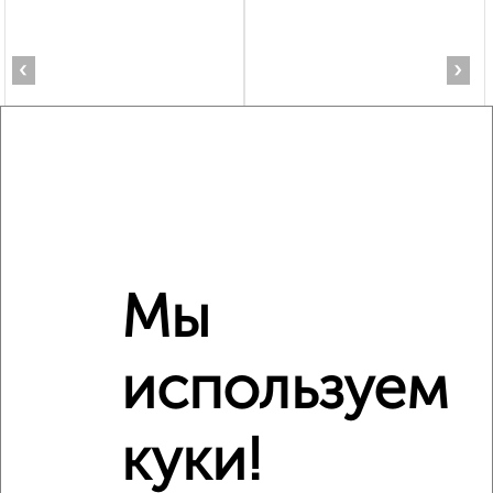
‹
›
2
/2
2-к квартира, вторичка, 56м², 4/10 этаж
₽
₽
4 750 000
84 600
за м²
Орджоникидзевский район, мкр. 145-й, Жукова 13/1
Агентство, 06.08.2026
Мы
используем
‹
›
куки!
2
/2