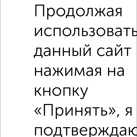
4-к квартира, вторичка, 61м², 2/5 этаж
Продолжая
₽
₽
4 250 000
69 700
за м²
Правобережный район, мкр. 126-й, Советская 159/2
использоват
Агентство, 08.08.2026
данный сайт 
нажимая на
‹
›
кнопку
2
/10
2-к квартира, вторичка, 49м², 1/2 этаж
«Принять», я
₽
₽
6 500 000
133 500
за м²
Правобережный район, ЖК 128-й, Советская 74/1
Агентство, 05.08.2026
подтверждаю