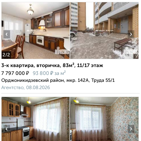
‹
›
2
/2
3-к квартира, вторичка, 83м², 11/17 этаж
₽
₽
7 797 000
93 800
за м²
Орджоникидзевский район, мкр. 142А, Труда 55/1
Агентство, 08.08.2026
‹
›