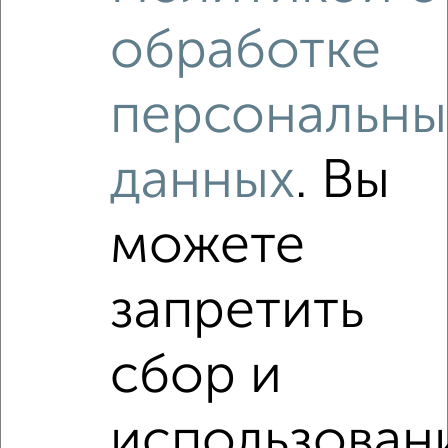
2
/1
обработке
Студия квартира, вторичка, 27м², 1/2 этаж
₽
₽
800 000
30 000
за м²
персональны
Ленинский район, Московская 42А
Агентство, 08.08.2026
данных
. Вы
Как купить квартиру, в строящемся доме, c ценой до 3
500 000 руб. в Магнитогорске на сайте Магнитогорск-
можете
недвижимость?
Используя удобную форму поиска с множеством
запретить
фильтров и сортировкой по параметрам, вы можете
подобрать для покупки квартиру, в строящемся доме, c
ценой до 3 500 000 руб. в Магнитогорске.
сбор и
Найденные предложения: 0 объявлений, можно
посмотреть в виде списка или на карте, с описанием,
расположением, ценой и другими подробностями.
использован