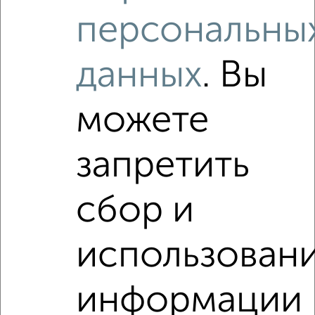
₽
₽
2 200 000
101 400
за м²
персональны
Правобережный район, мкр. 109-й, проспект Ленина 106
Агентство, 31.07.2026
данных
. Вы
Как купить квартиру, от застройщика, в гостинке в
Магнитогорске на сайте Магнитогорск-недвижимость?
можете
Используя удобную форму поиска с множеством
фильтров и сортировкой по параметрам, вы можете
запретить
подобрать для покупки квартиру, от застройщика, в
гостинке в Магнитогорске.
сбор и
Найденные предложения: 0 объявлений, можно
посмотреть в виде списка или на карте, с описанием,
расположением, ценой и другими подробностями.
использован
Подберите подходящую недвижимость из предложений
от собственников, риэлторов, застройщиков и агенств
недвижимости, связаться с ними можно по телефону или
информации
написать сообщение в любом удобном для вас
мессенджере, это безопасно и бесплатно.