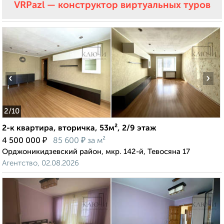
VRPazl — конструктор виртуальных туров
‹
›
2
/10
2-к квартира, вторичка, 53м², 2/9 этаж
₽
₽
4 500 000
85 600
за м²
Орджоникидзевский район, мкр. 142-й, Тевосяна 17
Агентство, 02.08.2026