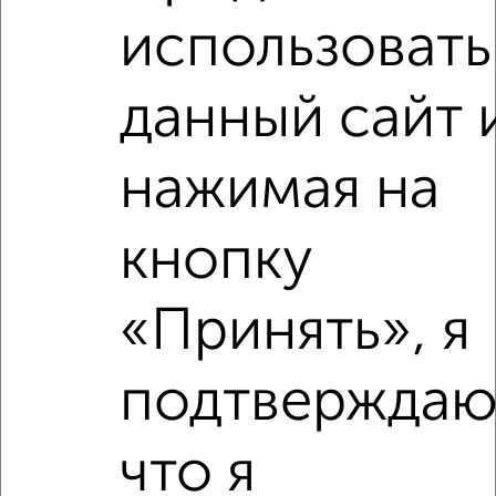
Правобережный район, парк Притяжение
использовать
Агентство, 05.08.2026
данный сайт 
нажимая на
‹
›
кнопку
2
/2
3-к квартира, вторичка, 80м², 3/5 этаж
«Принять», я
₽
₽
8 500 000
106 300
за м²
Ленинский район, мкр. 19-й, Первомайская 19
Агентство, 06.08.2026
подтверждаю
что я