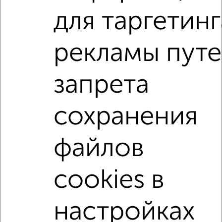
для таргетинг
Для покупки квартиры доступна ипотека от крупнейших
банков России: СберБанк, ВТБ, Альфа-Банк,
Россельхозбанк, Совкомбанк, Т-Банк, Росбанк, Почта
рекламы пут
Банк на сумму от 400 000 до 120 000 000 рублей сроком
до 30 лет.
запрета
Сайт работает во многих городах России.
Сколько стоит купить квартиру в Магнитогорске?
сохранения
Цена недвижимости: мин. от
2200000
руб. до макс.
9515520
руб.
файлов
Средняя цена:
5458142
руб.
Цена за м2: от
100000
руб. до
118944
руб.
cookies в
Средняя цена за м2:
99238
руб.
Площадь: от
22
м2 до
80
м2
настройках
Средняя площадь:
55
м2