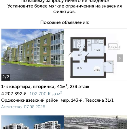
По вашему запросу ничего не найдено!
Установите более мягкие ограничения на значения
фильтров.
Похожие объявления:
‹
›
2
/2
1-к квартира, вторичка, 41м², 2/3 этаж
₽
₽
4 207 392
102 700
за м²
Орджоникидзевский район, мкр. 143-й, Тевосяна 31/1
Агентство, 07.08.2026