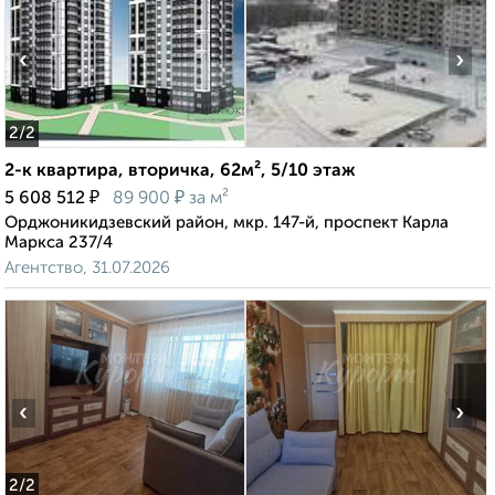
‹
›
2
/2
2-к квартира, вторичка, 62м², 5/10 этаж
₽
₽
5 608 512
89 900
за м²
Орджоникидзевский район, мкр. 147-й, проспект Карла
Маркса 237/4
Агентство, 31.07.2026
‹
›
2
/2