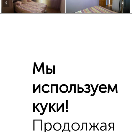
‹
›
2
/2
3-к квартира, вторичка, 66м², 2/9 этаж
₽
₽
6 100 000
92 300
за м²
Орджоникидзевский район, мкр. 140-й, Труда 31
Агентство, 03.08.2026
Мы
используем
‹
›
куки!
2
/2
Продолжая
1-к квартира, вторичка, 58м², 9/10 этаж
₽
₽
9 515 520
165 200
за м²