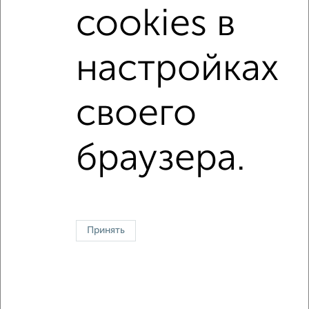
Цена за м2: от
76666
руб. до
134944
руб.
cookies в
Средняя цена за м2:
91852
руб.
Площадь: от
30
м2 до
87
м2
настройках
Средняя площадь:
54
м2
своего
Однокомнатные
Двухкомнатные
Трехкомнатные
4‑комнатные
Квартиры студии
От застройщика
Без посредников
Вторичное жилье
браузера.
В новостройке
В строящемся доме
В новом доме
Контакты
Политика конфиденциальности
Пользовательское соглашение
Магнитогорск, улица Гагарина 33
© 2015–2026
Сайт-доска объявлений недвижимости
О проекте
Принять
Реклама на портале
Новости
Статьи
Блог
Риэлторы
Агентства
Застройщики
Ипотечный калькулятор
Консультации по недвижимости
Разместить объявление
Скачать приложение
Соцсети (vk.com | t.me | dzen.ru)