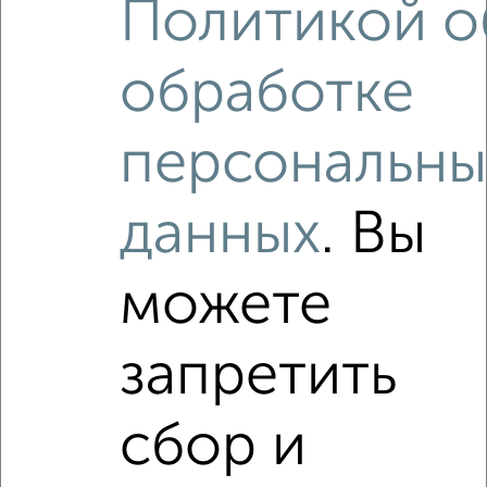
Политикой о
2
/1
обработке
Студия квартира, вторичка, 63м², 1/4 этаж
₽
₽
3 300 000
52 800
за м²
персональны
Ленинский район, ЖК 5В, Чапаева 19/1
Агентство, 08.08.2026
данных
. Вы
Как купить квартиру, от застройщика, c ценой до 3 000
000 руб. в Магнитогорске на сайте Магнитогорск-
можете
недвижимость?
Используя удобную форму поиска с множеством
запретить
фильтров и сортировкой по параметрам, вы можете
подобрать для покупки квартиру, от застройщика, c ценой
до 3 000 000 руб. в Магнитогорске.
сбор и
Найденные предложения: 0 объявлений, можно
посмотреть в виде списка или на карте, с описанием,