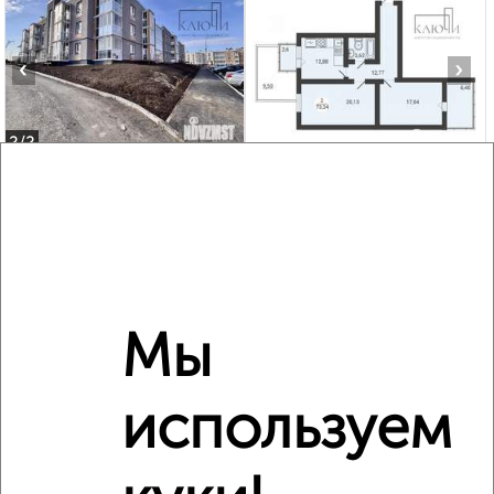
‹
›
2
/2
2-к квартира, вторичка, 58м², 3/3 этаж
₽
₽
5 300 000
91 400
за м²
Орджоникидзевский район, мкр. пос. Молодёжный,
Зелёный Лог 71/1
Агентство, 07.08.2026
Мы
используем
‹
›