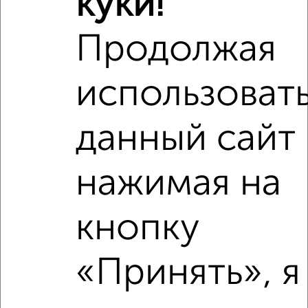
куки!
2
/2
3-к квартира, вторичка, 52м², 3/9 этаж
Продолжая
₽
₽
3 790 000
72 900
за м²
Правобережный район, мкр. 112-й, проспект Карла Маркса
122
использоват
Агентство, 07.08.2026
данный сайт
нажимая на
‹
›
кнопку
2
/10
3-к квартира, вторичка, 66м², 2/9 этаж
«Принять», я
₽
₽
6 100 000
92 300
за м²
Орджоникидзевский район, мкр. 140-й, Труда 31
Агентство, 07.08.2026