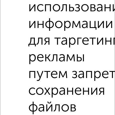
расположением, ценой и другими подробностями.
использован
Подберите подходящую недвижимость из предложений
от собственников, риэлторов, застройщиков и агенств
информации
недвижимости, связаться с ними можно по телефону или
написать сообщение в любом удобном для вас
мессенджере, это безопасно и бесплатно.
для таргетин
Для покупки квартиры доступна ипотека от крупнейших
банков России: СберБанк, ВТБ, Альфа-Банк,
Россельхозбанк, Совкомбанк, Т-Банк, Росбанк, Почта
рекламы
Банк на сумму от 400 000 до 120 000 000 рублей сроком
до 30 лет.
путем запре
Сайт работает во многих городах России.
Сколько стоит купить квартиру в Магнитогорске?
сохранения
Цена недвижимости: мин. от
2300000
руб. до макс.
11740190
руб.
файлов
Средняя цена:
4960019
руб.