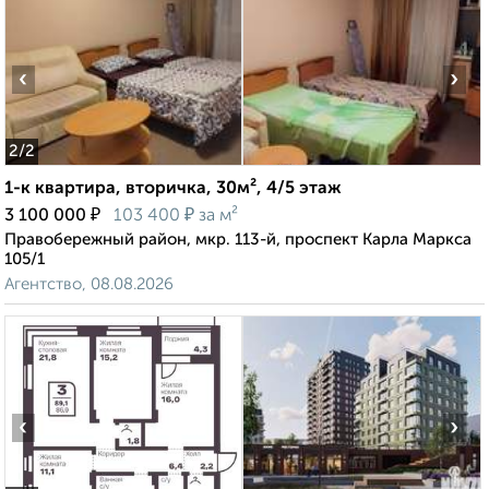
‹
›
2
/2
1-к квартира, вторичка, 30м², 4/5 этаж
₽
₽
3 100 000
103 400
за м²
Правобережный район, мкр. 113-й, проспект Карла Маркса
105/1
Агентство, 08.08.2026
‹
›