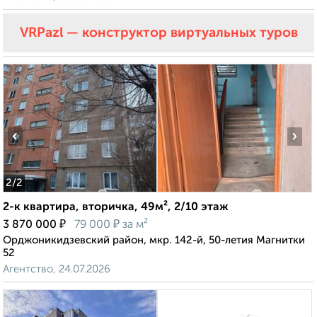
VRPazl — конструктор виртуальных туров
‹
›
2
/2
2-к квартира, вторичка, 49м², 2/10 этаж
₽
₽
3 870 000
79 000
за м²
Орджоникидзевский район, мкр. 142-й, 50-летия Магнитки
52
Агентство, 24.07.2026