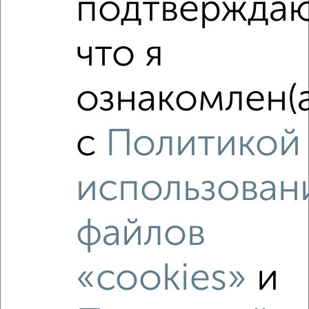
подтверждаю
что я
‹
›
ознакомлен(а
2
/2
с
Политикой
2-к квартира, вторичка, 72м², 1/10 этаж
₽
₽
5 800 000
80 600
за м²
использован
Орджоникидзевский район, мкр. 140-й микрорайон, Жукова
7/1
Собственник, 08.08.2026
файлов
«cookies»
и
‹
›