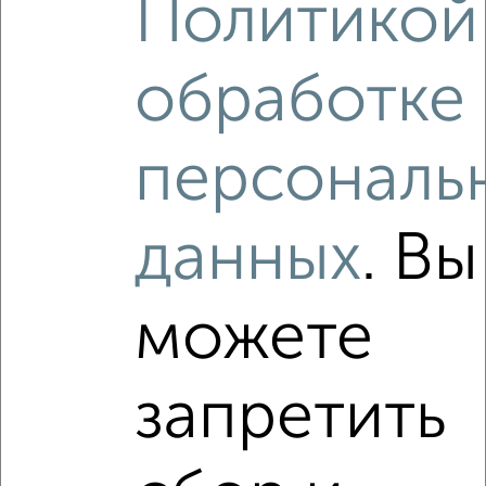
Политикой
2
/2
обработке
2-к квартира, вторичка, 50м², 6/9 этаж
₽
₽
4 600 000
92 000
за м²
Орджоникидзевский район, мкр. 140-й, Жукова 1
Агентство, 06.08.2026
персональ
данных
. Вы
‹
›
можете
2
/2
запретить
2-к квартира, вторичка, 43м², 5/5 этаж
₽
₽
3 950 000
91 900
за м²
Орджоникидзевский район, мкр. 129-й, Доменщиков 9/1