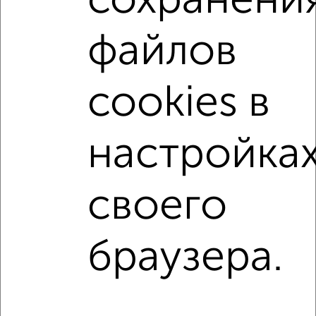
сохранени
2-к квартиры
Поиск по схожим параметрам:
файлов
Орджоникидзевский район
микрорайон 135-й
на улице проспект Ленина
не первый этаж
cookies в
не последний этаж
с балконом
с центральным отоплением
Вторичное жилье
настройка
в панельном доме
с раздельным санузлом
Цена до 5 000 000 руб.
площадью до 60 м²
своего
Однокомнатные
Двухкомнатные
Трехкомнатные
4‑комнатные
браузера.
Квартиры студии
От застройщика
Без посредников
Вторичное жилье
В новостройке
В строящемся доме
В новом доме
Контакты
Политика конфиденциальности