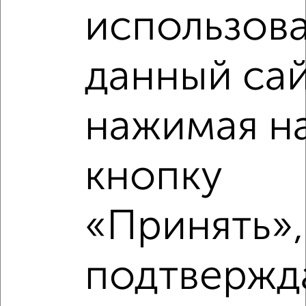
использова
Рядом, с меньшей ценой
данный сай
Недалеко от проспект Ленина 144 с ценой ниже
нажимая н
кнопку
‹
›
«Принять»,
2
/10
2-к квартира, вторичка, 53м², 2/9 этаж
₽
₽
4 300 000
81 800
за м²
подтвержд
Орджоникидзевский район, мкр. 140-й, Жукова 7
Агентство, 06.08.2026