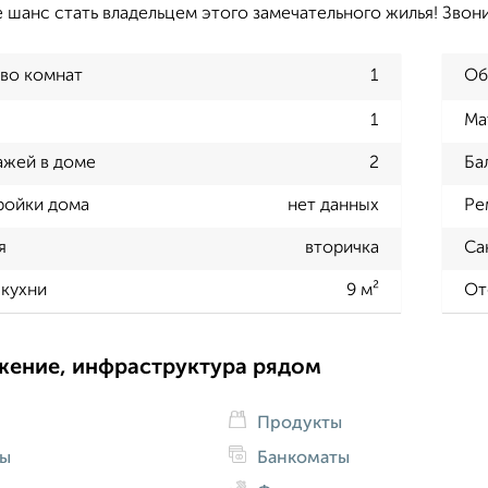
 шанс стать владельцем этого замечательного жилья! Звон
во комнат
1
Об
1
Ма
ажей в доме
2
Ба
ройки дома
нет данных
Ре
я
вторичка
Са
кухни
9 м²
От
жение, инфраструктура рядом
Продукты
ды
Банкоматы