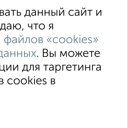
ать данный сайт и
даю, что я
 Долина
на улице Западное шоссе
 файлов «cookies»
оме
с балконом
данных
. Вы можете
льным санузлом
Цена до 3 500 000 руб.
ции для таргетинга
 cookies в
ка
Без посредников
Вторичное жилье
 2015–2026
Сайт-доска объявлений недвижимости
Застройщики
Ипотечный калькулятор