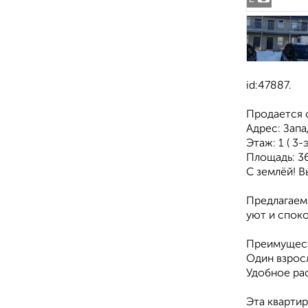
id:47887.
Продается о
Адрес: Зап
Этаж: 1 ( 3
Площадь: 3
С землёй! В
Предлагаем
уют и спок
Преимущест
Один взросл
Удобное ра
Эта квартир