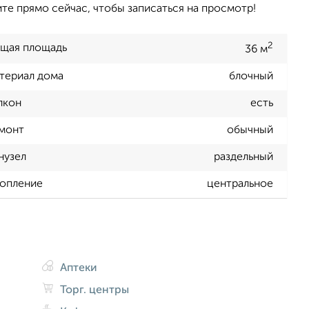
ите прямо сейчас, чтобы записаться на просмотр!
2
щая площадь
36 м
териал дома
блочный
лкон
есть
монт
обычный
нузел
раздельный
опление
центральное
Аптеки
Торг. центры