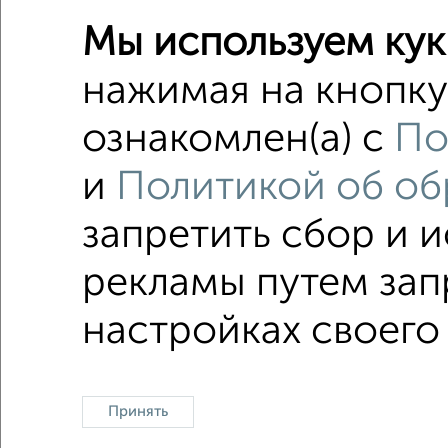
Студии 
Мы используем кук
Поиск по с
нажимая на кнопку
Правобе
ознакомлен(а) с
По
на перв
и
Политикой об об
с центр
запретить сбор и 
площадь
рекламы путем зап
Однокомнатные
Двухкомнатные
Трехкомна
настройках своего
Принять
Контакты
Политика конфиденциальности
Пользов
О проекте
Реклама на портале
Новос