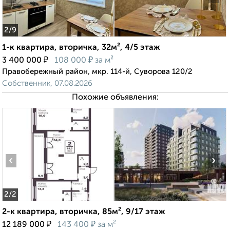
2
/9
1-к квартира, вторичка, 32м², 4/5 этаж
₽
₽
3 400 000
108 000
за м²
Правобережный район, мкр. 114-й, Суворова 120/2
Собственник, 07.08.2026
Похожие объявления:
‹
›
2
/2
2-к квартира, вторичка, 85м², 9/17 этаж
₽
₽
12 189 000
143 400
за м²