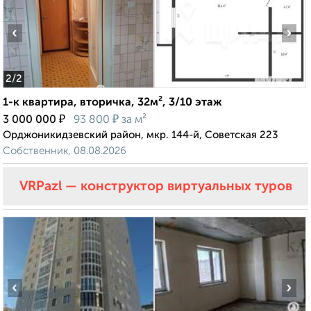
‹
›
2
/2
1-к квартира, вторичка, 32м², 3/10 этаж
₽
₽
3 000 000
93 800
за м²
Орджоникидзевский район, мкр. 144-й, Советская 223
Собственник, 08.08.2026
VRPazl — конструктор виртуальных туров
‹
›