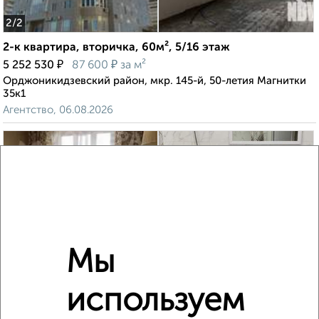
2
/2
2-к квартира, вторичка, 60м², 5/16 этаж
₽
₽
5 252 530
87 600
за м²
Орджоникидзевский район, мкр. 145-й, 50-летия Магнитки
35к1
Агентство, 06.08.2026
‹
›
2
/2
Мы
1-к квартира, вторичка, 30м², 3/8 этаж
используем
₽
₽
2 750 000
91 600
за м²
Правобережный район, мкр. 113-й, проспект Карла Маркса